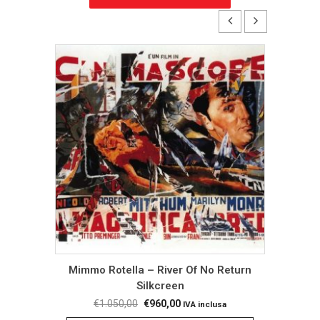
Cinema
Mimmo Rotella – River Of No Return
Mimm
Silkcreen
a
Il
Il
€
1.050,00
€
960,00
IVA inclusa
IONE
AGG
prezzo
prezzo