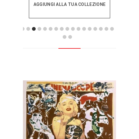
AGGIUNGI ALLA TUA COLLEZIONE
originale
attuale
era:
è:
€1.050,00.
€960,00.