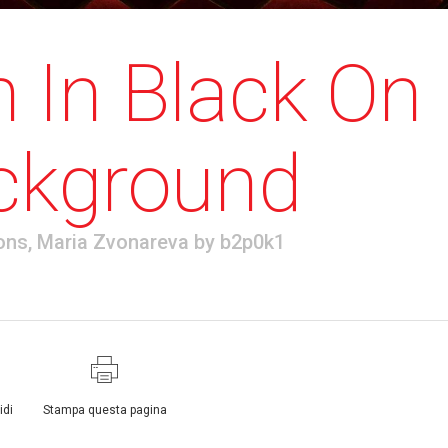
 In Black On
ckground
ons
,
Maria Zvonareva
by
b2p0k1
idi
Stampa questa pagina