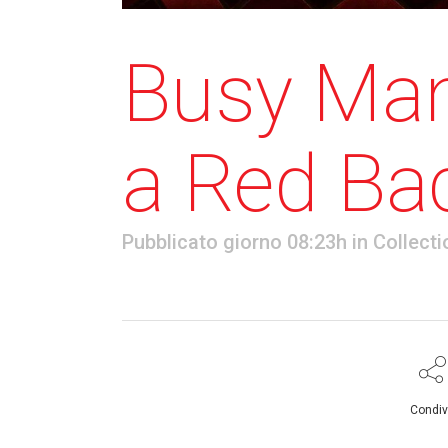
Busy Man
a Red Ba
Pubblicato giorno 08:23h
in
Collecti
Condiv