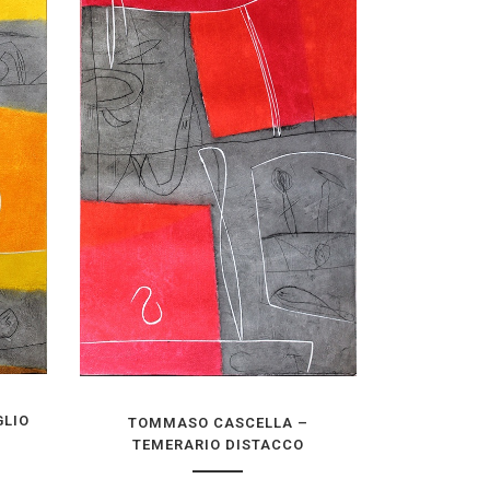
OGLIO ESSERE
TOMMASO CASCELLA – TEMERARIO
DISTACCO
€
750,00
nclusa
IVA inclusa
COLLEZIONE
AGGIUNGI ALLA TUA COLLEZIONE
GLIO
TOMMASO CASCELLA –
TEMERARIO DISTACCO