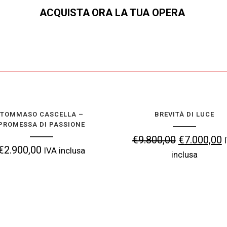
ACQUISTA ORA LA TUA OPERA
TOMMASO CASCELLA – PROMESSA DI
BREVITÀ DI 
TOMMASO CASCELLA –
BREVITÀ DI LUCE
PASSIONE
PROMESSA DI PASSIONE
Il
€
9.800,00
€
7.000,
Il
Il
€
9.800,00
€
7.000,00
€
2.900,00
€
2.900,00
IVA inclusa
prezzo
IVA inclusa
prezzo
p
inclusa
originale
originale
a
era:
AGGIUNGI ALLA TUA 
era:
è
AGGIUNGI ALLA TUA COLLEZIONE
€9.800,0
€9.800,00.
€