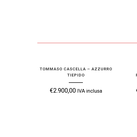
TOMMASO CASCELLA – AZZURRO
TOMMASO CASCELLA – AZZURRO
TIEPIDO
TIEPIDO
€
2.900,00
€
2.900,00
IVA inclusa
IVA inclusa
AGGIUNGI ALLA TUA COLLEZIONE