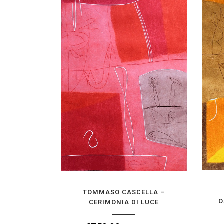
TOMMASO CASCELLA – CERIMONIA DI
LUCE
€
750,00
IVA inclusa
AGGIUNGI ALLA TUA COLLEZIONE
TOMMASO CASCELLA –
O
CERIMONIA DI LUCE