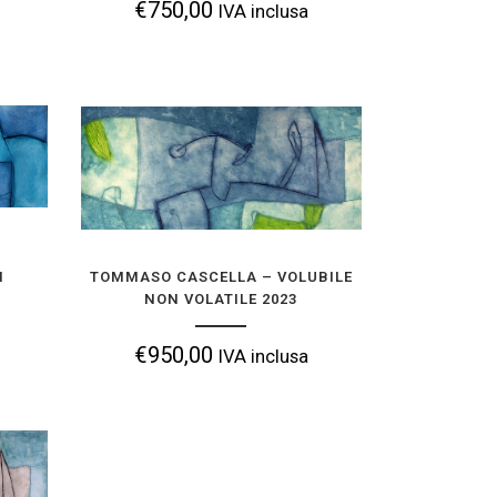
€
750,00
IVA inclusa
 DEPOSITARE
TOMMASO CASCELLA – VOLUBILE NON
I
VOLATILE 2023
nclusa
€
950,00
IVA inclusa
TOMMASO CASCELLA – VOLUBILE
I
NON VOLATILE 2023
COLLEZIONE
AGGIUNGI ALLA TUA COLLEZIONE
€
950,00
IVA inclusa
– VOLUBILE