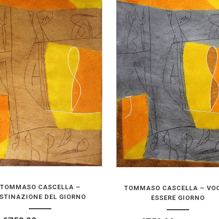
TOMMASO CASCELLA – OSTINAZIONE
TOMMASO CASCELLA – V
DEL GIORNO
GIORNO
€
750,00
€
750,00
IVA inclusa
IVA i
AGGIUNGI ALLA TUA COLLEZIONE
AGGIUNGI ALLA TUA 
TOMMASO CASCELLA –
TOMMASO CASCELLA – VO
STINAZIONE DEL GIORNO
ESSERE GIORNO