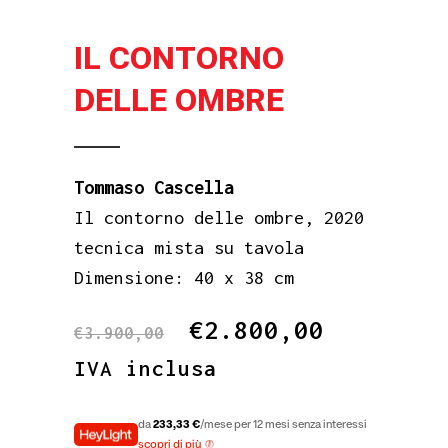
IL CONTORNO
DELLE OMBRE
Tommaso Cascella
Il contorno delle ombre, 2020
tecnica mista su tavola
Dimensione: 40 x 38 cm
Il
Il
€
2.800,00
€
3.900,00
prezzo
prezzo
IVA inclusa
originale
attuale
era:
è:
da
233,33 €
/mese per 12 mesi senza interessi
scopri di più