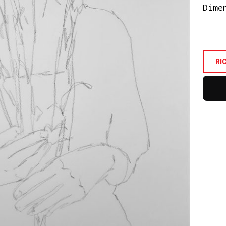
Dime
RI