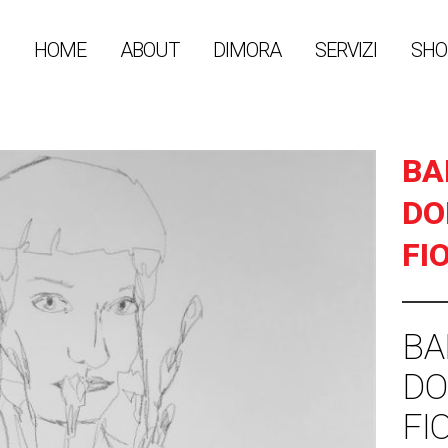
HOME
ABOUT
DIMORA
SERVIZI
SHO
BA
DO
FI
BA
DO
FI