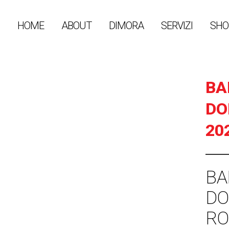
HOME
ABOUT
DIMORA
SERVIZI
SHO
BA
DO
20
BA
DO
RO