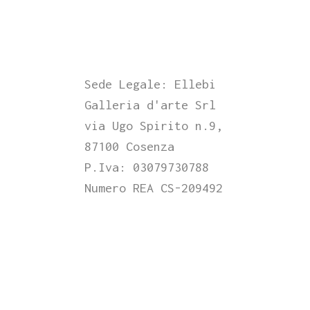
Non sono stati trovati articoli.
Sede Legale: Ellebi
Galleria d'arte Srl
via Ugo Spirito n.9,
87100 Cosenza
P.Iva: 03079730788
Numero REA CS-209492